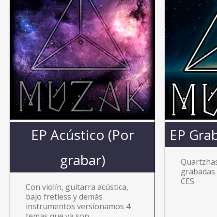
EP Acústico (Por
EP Grab
grabar)
Quartzhas
grabadas 
CES
Con violín, guitarra acústica,
bajo fretless y demás
instrumentos versionamos 4
temas que ya son