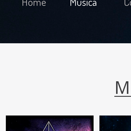
Home
Música
C
M